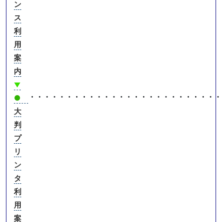
ン
ス
利
用
案
内
▼
・・・・・・・・・・・・・・・・・・・・・・・・・・
●
大
判
プ
リ
ン
タ
利
用
案