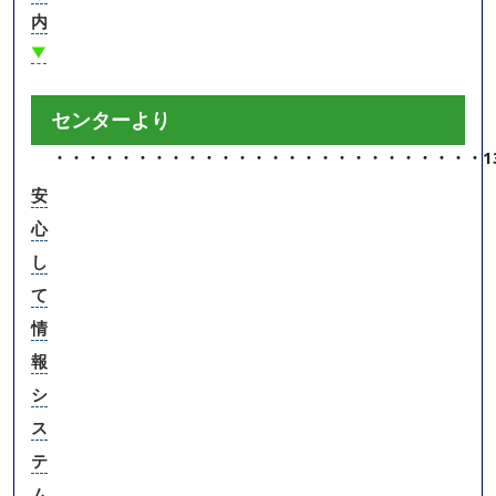
内
▼
センターより
・・・・・・・・・・・・・・・・・・・・・・・・・・
1
安
心
し
て
情
報
シ
ス
テ
ム