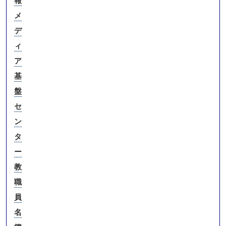
報
メ
デ
ィ
ア
基
盤
セ
ン
タ
ー
教
職
員
名