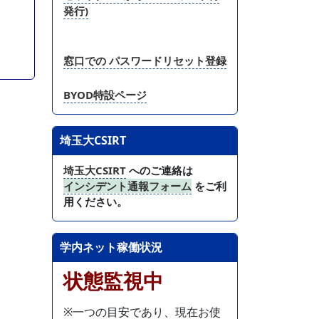
発行)
窓口での パスワードリセット登録
BYOD特設ページ
埼玉大CSIRT
埼玉大CSIRT
へのご連絡は
インシデント通報フォーム
をご利
用ください。
学内ネット稼働状況
状態監視中
※一つの目安であり、現在お使