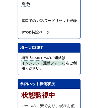
発行)
窓口での パスワードリセット登録
BYOD特設ページ
埼玉大CSIRT
埼玉大CSIRT
へのご連絡は
インシデント通報フォーム
をご利
用ください。
学内ネット稼働状況
状態監視中
※一つの目安であり、現在お使