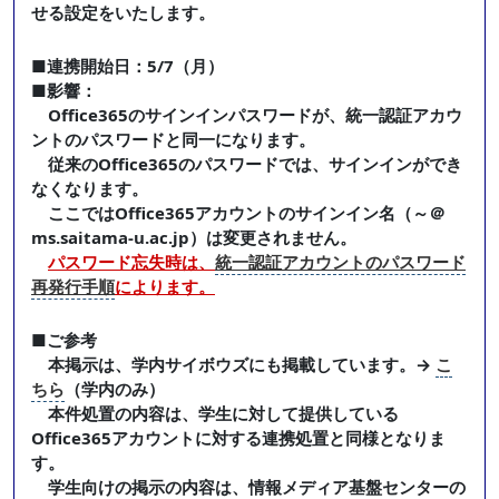
せる設定をいたします。
■連携開始日：5/7（月）
■影響：
Office365のサインインパスワードが、統一認証アカウ
ントのパスワードと同一になります。
従来のOffice365のパスワードでは、サインインができ
なくなります。
ここではOffice365アカウントのサインイン名（～＠
ms.saitama-u.ac.jp）は変更されません。
パスワード忘失時は、
統一認証アカウントのパスワード
再発行手順
によります。
■ご参考
本掲示は、学内サイボウズにも掲載しています。→
こ
ちら
（学内のみ）
本件処置の内容は、学生に対して提供している
Office365アカウントに対する連携処置と同様となりま
す。
学生向けの掲示の内容は、情報メディア基盤センターの