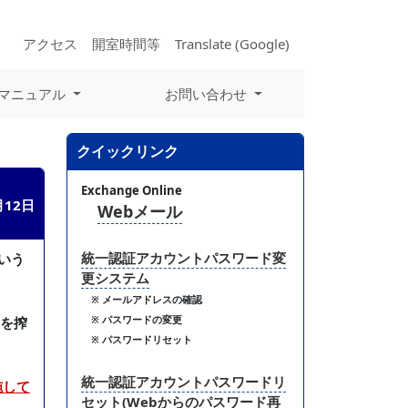
アクセス
開室時間等
Translate (Google)
マニュアル
お問い合わせ
クイックリンク
Exchange Online
月12日
Webメール
統一認証アカウントパスワード変
いう
更システム
※ メールアドレスの確認
ドを搾
※ パスワードの変更
※ パスワードリセット
統一認証アカウントパスワードリ
施して
セット(Webからのパスワード再