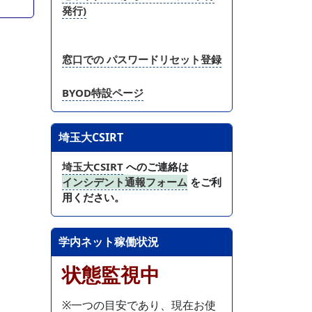
発行)
窓口での パスワードリセット登録
BYOD特設ページ
埼玉大CSIRT
埼玉大CSIRT
へのご連絡は
インシデント通報フォーム
をご利
用ください。
学内ネット稼働状況
状態監視中
※一つの目安であり、現在お使