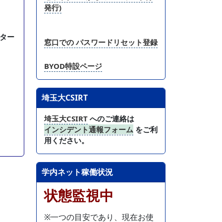
発行)
ター
窓口での パスワードリセット登録
BYOD特設ページ
埼玉大CSIRT
埼玉大CSIRT
へのご連絡は
インシデント通報フォーム
をご利
用ください。
学内ネット稼働状況
状態監視中
※一つの目安であり、現在お使