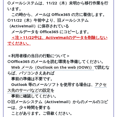
○メールシステムは、11/22（木）未明から移行作業を行
います。
この時から、メールは Office365 の方に着信します。
○11/22（木）午前中より、旧メールシステム
（Active!mail）に保存されている
メールデータを Office365 にコピーします。
＜注＞11/22中は、Active!mailのデータを削除しない
でください。
＜利用者様の当日の行動について＞
○Office365 のメールを読む環境を準備してください。
Web メール（Outlook on the web (OOW)）
で読むな
らば、パソコンさえあれば
事前の準備は不要です。
Outlook 等のメールソフトを使用する場合は、
アクセ
ス先のサーバなどの設定
を
事前に確認してください。
○旧メールシステム（Active!mail）からのメールのコピ
ーは、少々時間を要する
ことがあります。ご容赦ください。